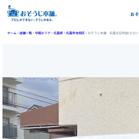
おそ
ホーム
店舗一覧
中国エリア
広島県
広島市佐伯区
おそうじ本舗 広島五日市店(ヒロシ