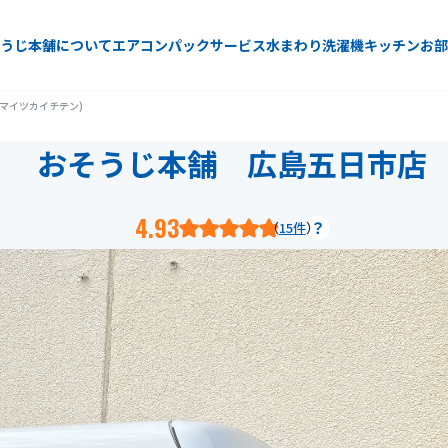
うじ本舗について
エアコン
パックサービス
水まわり
洗濯機
キッチン
お部
マイツカイチテン)
おそうじ本舗 広島五日市店
4.93
15件