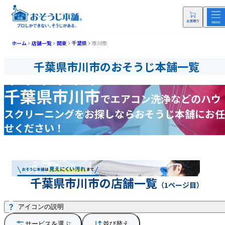
ホーム
店舗一覧
関東
千葉県
市川市
千葉県市川市のおそうじ本舗一覧
千葉県市川市
で
エアコン洗浄などの
ハウ
スクリーニングをお探しなら
おそうじ本舗にお任
せください！
千葉県市川市の店舗一覧
（1ページ目）
アイコンの説明
サービスを選ぶ
並び替え