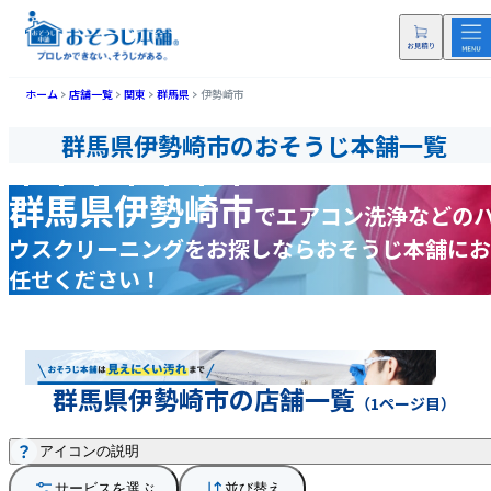
ホーム
店舗一覧
関東
群馬県
伊勢崎市
群馬県伊勢崎市のおそうじ本舗一覧
群馬県伊勢崎市
で
エアコン洗浄などの
ウスクリーニングをお探しなら
おそうじ本舗にお
任せください！
群馬県伊勢崎市の店舗一覧
（1ページ目）
アイコンの説明
サービスを選ぶ
並び替え