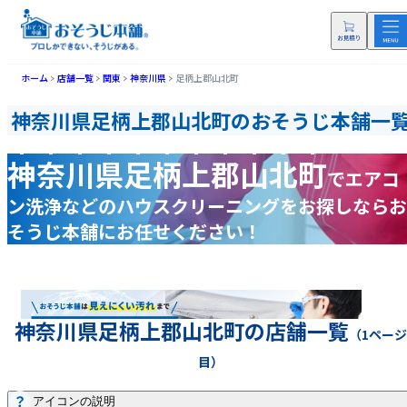
ホーム
店舗一覧
関東
神奈川県
足柄上郡山北町
神奈川県足柄上郡山北町のおそうじ本舗一
神奈川県足柄上郡山北町
で
エアコ
ン洗浄などの
ハウスクリーニングをお探しなら
お
そうじ本舗にお任せください！
神奈川県足柄上郡山北町の店舗一覧
（1ページ
目）
アイコンの説明