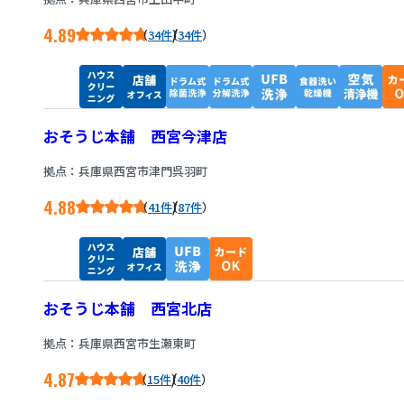
4.89
/
34件
34件
おそうじ本舗 西宮今津店
拠点：兵庫県西宮市津門呉羽町
4.88
/
41件
87件
おそうじ本舗 西宮北店
拠点：兵庫県西宮市生瀬東町
4.87
/
15件
40件