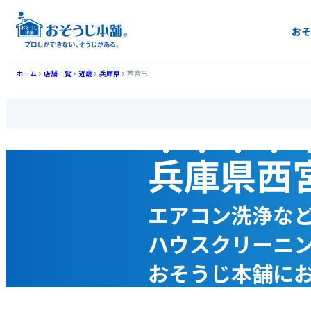
おそ
ホーム
店舗一覧
近畿
兵庫県
西宮市
兵庫県西
エアコン洗浄な
ハウスクリーニ
おそうじ本舗に