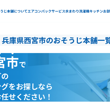
うじ本舗について
エアコン
パックサービス
水まわり
洗濯機
キッチン
お部
兵庫県西宮市のおそうじ本舗一
宮市
で
どの
ングをお探しなら
お任せください！