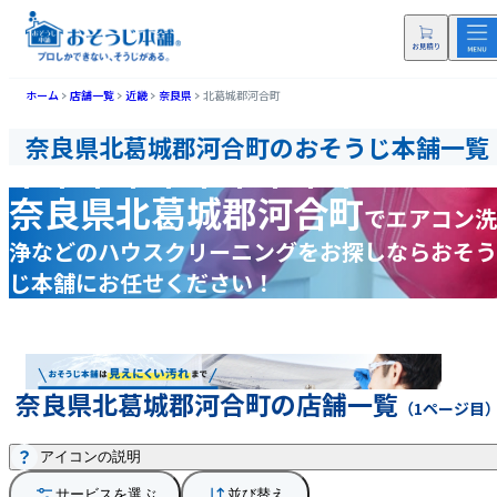
ホーム
店舗一覧
近畿
奈良県
北葛城郡河合町
奈良県北葛城郡河合町のおそうじ本舗一覧
奈良県北葛城郡河合町
で
エアコン洗
浄などの
ハウスクリーニングをお探しなら
おそう
じ本舗にお任せください！
奈良県北葛城郡河合町の店舗一覧
（1ページ目
アイコンの説明
サービスを選ぶ
並び替え