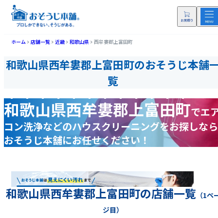
ホーム
店舗一覧
近畿
和歌山県
西牟婁郡上富田町
和歌山県西牟婁郡上富田町のおそうじ本舗
覧
和歌山県西牟婁郡上富田町
で
エ
コン洗浄などの
ハウスクリーニングをお探しなら
おそうじ本舗にお任せください！
和歌山県西牟婁郡上富田町の店舗一覧
（1ペ
ジ目）