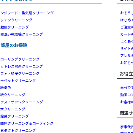
レンジフード・換気扇クリーニング
おそう
キッチンクリーニング
はじめ
冷蔵庫クリーニング
ご注文
食器洗い乾燥機クリーニング
カート
よくあ
お部屋のお掃除
サイト
アレル
フローリングクリーニング
お知ら
マットレス除菌クリーニング
お役
ソファ・椅子クリーニング
カーペットクリーニング
壁紙染色
自分で
壁紙クリーニング
動画コ
ガラス・サッシクリーニング
お客様
白木クリーニング
関連
畳除菌クリーニング
玄関床クリーニング＆コーティング
家事代
換気ダクトクリーニング