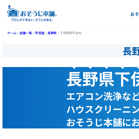
おそ
ホーム
店舗一覧
甲信越
長野県
下伊那郡平谷村
長
長野県下
エアコン洗浄な
ハウスクリーニ
おそうじ本舗に