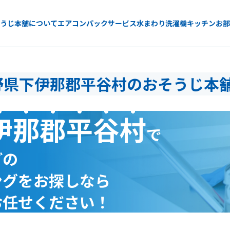
うじ本舗について
エアコン
パックサービス
水まわり
洗濯機
キッチン
お部
野県下伊那郡平谷村のおそうじ本
伊那郡平谷村
で
どの
ングをお探しなら
お任せください！