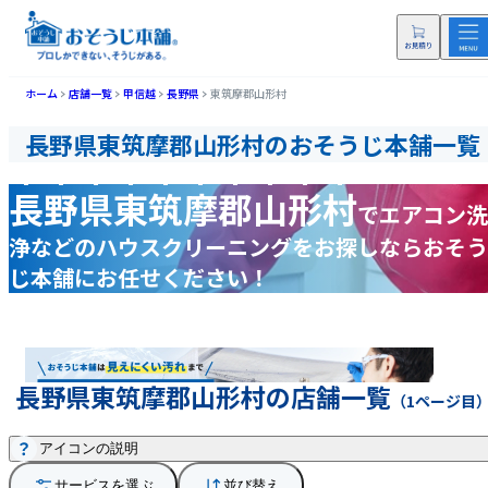
ホーム
店舗一覧
甲信越
長野県
東筑摩郡山形村
長野県東筑摩郡山形村のおそうじ本舗一覧
長野県東筑摩郡山形村
で
エアコン洗
浄などの
ハウスクリーニングをお探しなら
おそう
じ本舗にお任せください！
長野県東筑摩郡山形村の店舗一覧
（1ページ目
アイコンの説明
サービスを選ぶ
並び替え