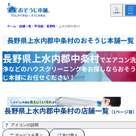
ホーム
店舗一覧
甲信越
長野県
上水内郡中条村
長野県上水内郡中条村のおそうじ本舗一覧
長野県上水内郡中条村
で
エアコン洗
浄などの
ハウスクリーニングをお探しなら
おそう
じ本舗にお任せください！
長野県上水内郡中条村の店舗一覧
（1ページ目
アイコンの説明
サービスを選ぶ
並び替え