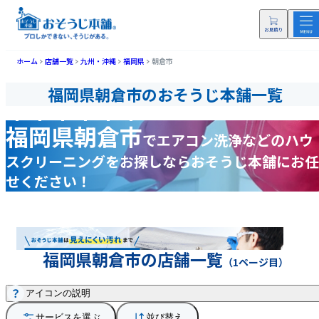
ホーム
店舗一覧
九州・沖縄
福岡県
朝倉市
福岡県朝倉市のおそうじ本舗一覧
福岡県朝倉市
で
エアコン洗浄などの
ハウ
スクリーニングをお探しなら
おそうじ本舗にお任
せください！
福岡県朝倉市の店舗一覧
（1ページ目）
アイコンの説明
サービスを選ぶ
並び替え