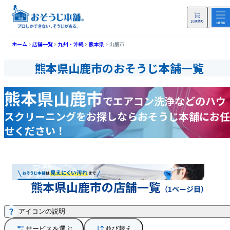
ホーム
店舗一覧
九州・沖縄
熊本県
山鹿市
熊本県山鹿市のおそうじ本舗一覧
熊本県山鹿市
で
エアコン洗浄などの
ハウ
スクリーニングをお探しなら
おそうじ本舗にお任
せください！
熊本県山鹿市の店舗一覧
（1ページ目）
アイコンの説明
サービスを選ぶ
並び替え