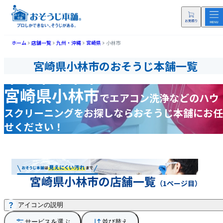
ホーム
店舗一覧
九州・沖縄
宮崎県
小林市
宮崎県小林市のおそうじ本舗一覧
宮崎県小林市
で
エアコン洗浄などの
ハウ
スクリーニングをお探しなら
おそうじ本舗にお任
せください！
宮崎県小林市の店舗一覧
（1ページ目）
アイコンの説明
サービスを選ぶ
並び替え