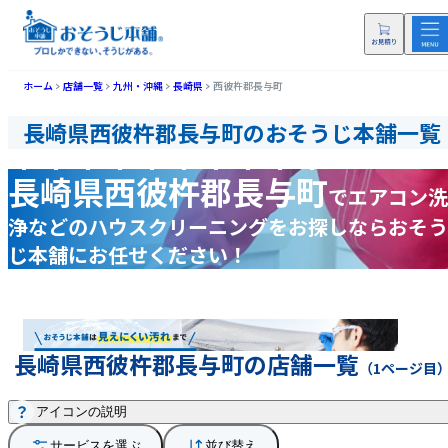
ホーム
店舗一覧
九州・沖縄
長崎県
西彼杵郡長与町
長崎県西彼杵郡長与町のおそうじ本舗一覧
長崎県西彼杵郡長与町
で
エアコン洗
浄などの
ハウスクリーニングをお探しなら
おそう
じ本舗にお任せください！
長崎県西彼杵郡長与町の店舗一覧
（1ページ目
アイコンの説明
サービスを選ぶ
並び替え