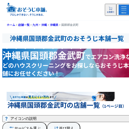
ホーム
店舗一覧
九州・沖縄
沖縄県
国頭郡金武町
沖縄県国頭郡金武町のおそうじ本舗一覧
沖縄県国頭郡金武町
で
エアコン洗浄
どの
ハウスクリーニングをお探しなら
おそうじ本
舗にお任せください！
沖縄県国頭郡金武町の店舗一覧
（1ページ目）
アイコンの説明
サービスを選ぶ
並び替え