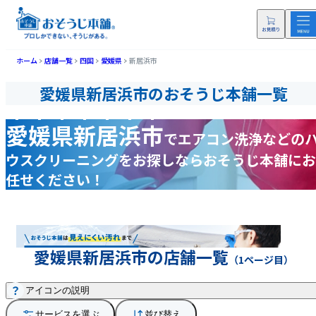
ホーム
店舗一覧
四国
愛媛県
新居浜市
愛媛県新居浜市のおそうじ本舗一覧
愛媛県新居浜市
で
エアコン洗浄などの
ウスクリーニングをお探しなら
おそうじ本舗にお
任せください！
愛媛県新居浜市の店舗一覧
（1ページ目）
アイコンの説明
サービスを選ぶ
並び替え