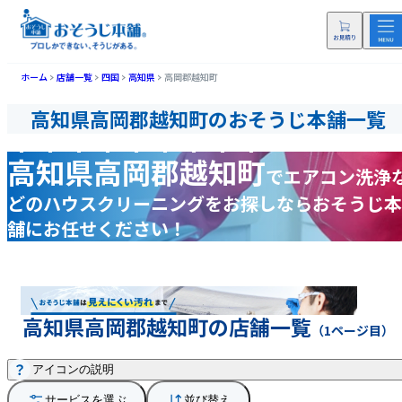
ホーム
店舗一覧
四国
高知県
高岡郡越知町
高知県高岡郡越知町のおそうじ本舗一覧
高知県高岡郡越知町
で
エアコン洗浄
どの
ハウスクリーニングをお探しなら
おそうじ本
舗にお任せください！
高知県高岡郡越知町の店舗一覧
（1ページ目）
アイコンの説明
サービスを選ぶ
並び替え