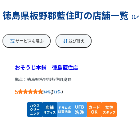
徳島県板野郡藍住町の店舗一覧
（1
サービスを選ぶ
並び替え
おそうじ本舗 徳島藍住店
拠点：徳島県板野郡藍住町奥野
5
/
34件
71件