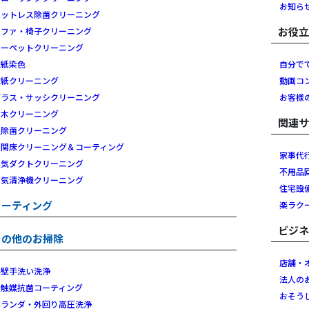
お知ら
マットレス除菌クリーニング
お役
ソファ・椅子クリーニング
カーペットクリーニング
壁紙染色
自分で
壁紙クリーニング
動画コ
ガラス・サッシクリーニング
お客様
白木クリーニング
関連
畳除菌クリーニング
玄関床クリーニング＆コーティング
家事代
換気ダクトクリーニング
不用品
空気清浄機クリーニング
住宅設
コーティング
楽ラク
ビジ
その他のお掃除
店舗・
外壁手洗い洗浄
法人の
光触媒抗菌コーティング
おそう
ベランダ・外回り高圧洗浄