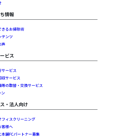
せ
立ち情報
できるお掃除術
ンテンツ
の声
サービス
行サービス
回収サービス
備等の取替・交換サービス
ーン
ネス・法人向け
オフィスクリーニング
お客様へ
じ本舗FCパートナー募集