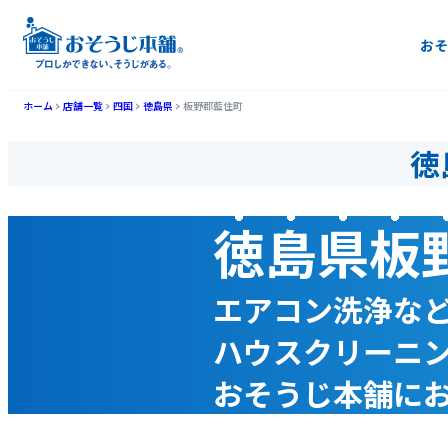
おそ
ホーム
店舗一覧
四国
徳島県
板野郡藍住町
徳
徳島県板
エアコン洗浄な
ハウスクリーニ
おそうじ本舗に