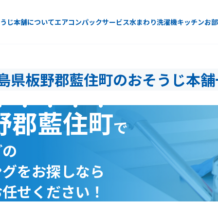
うじ本舗について
エアコン
パックサービス
水まわり
洗濯機
キッチン
お部
島県板野郡藍住町のおそうじ本舗
野郡藍住町
で
どの
ングをお探しなら
お任せください！