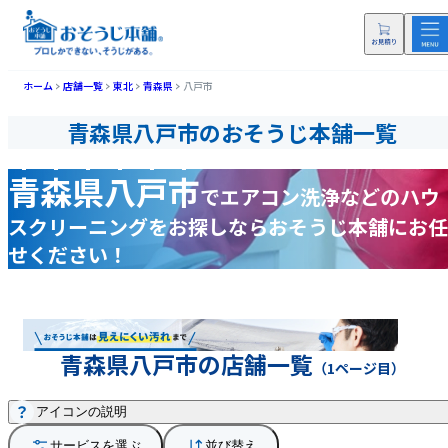
ホーム
店舗一覧
東北
青森県
八戸市
青森県八戸市のおそうじ本舗一覧
青森県八戸市
で
エアコン洗浄などの
ハウ
スクリーニングをお探しなら
おそうじ本舗にお任
せください！
青森県八戸市の店舗一覧
（1ページ目）
アイコンの説明
サービスを選ぶ
並び替え