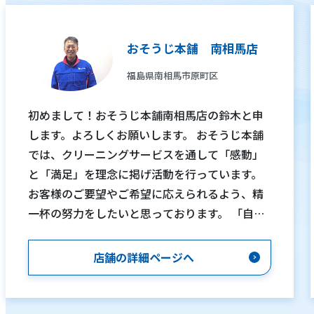
おそうじ本舗 南相馬店
福島県南相馬市原町区
初めまして！おそうじ本舗南相馬店の鈴木と申
します。よろしくお願いします。 おそうじ本舗
では、クリーニングサービスを通して「感動」
と「満足」を理念に掲げ活動を行っています。
お客様のご要望やご希望に応えられるよう、精
一杯の努力をしたいと思っております。 「自分
で清掃してもなかなか落ちない」「汚れは気に
なるが、清掃の仕方が分からない」「清掃して
店舗の詳細ページへ
も臭いが気になる」「清掃する時間がなかなか
取れない」など、お客様１人１人がおそうじに
対する悩みや疑問を持っていると思います。そ