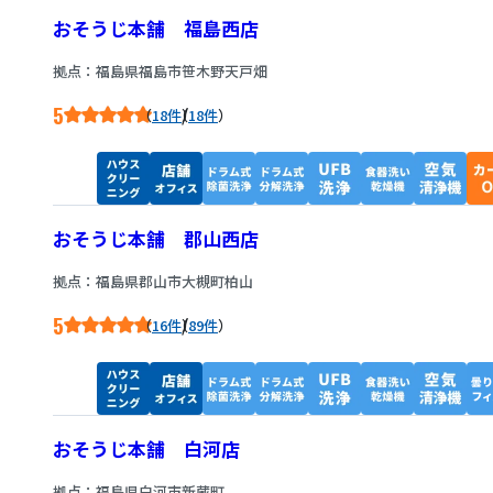
おそうじ本舗 福島西店
拠点：福島県福島市笹木野天戸畑
5
/
18件
18件
おそうじ本舗 郡山西店
拠点：福島県郡山市大槻町柏山
5
/
16件
89件
おそうじ本舗 白河店
拠点：福島県白河市新蔵町