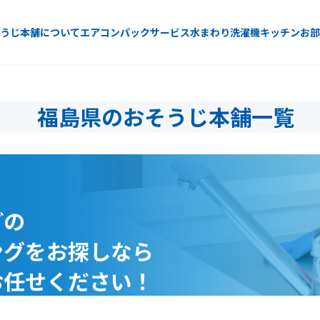
うじ本舗について
エアコン
パックサービス
水まわり
洗濯機
キッチン
お部
福島県のおそうじ本舗一覧
どの
ングをお探しなら
お任せください！