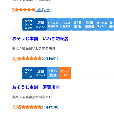
5
/
14件
26件
おそうじ本舗 いわき勿来店
拠点：福島県いわき市勿来町
4.95
/
22件
66件
おそうじ本舗 須賀川店
拠点：福島県須賀川市本町
4.95
/
19件
91件