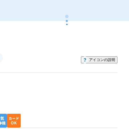
に変身しますよ！ マンションや一軒家の個人の
お客様から、美容室、飲食店といった店舗まで
幅広くおそうじさせていただいています。 お客
様に「感動」「満足」をお届けできるように、
心をこめて作業をしております。おそうじでわ
からない事、気になる事、何でもご相談くださ
い！ お見積り無料。お気軽にお問い合わせくだ
アイコンの説明
さい！