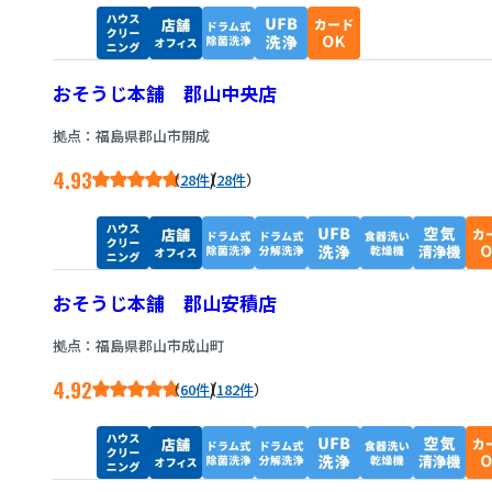
おそうじ本舗 郡山中央店
拠点：福島県郡山市開成
4.93
/
28件
28件
おそうじ本舗 郡山安積店
拠点：福島県郡山市成山町
4.92
/
60件
182件