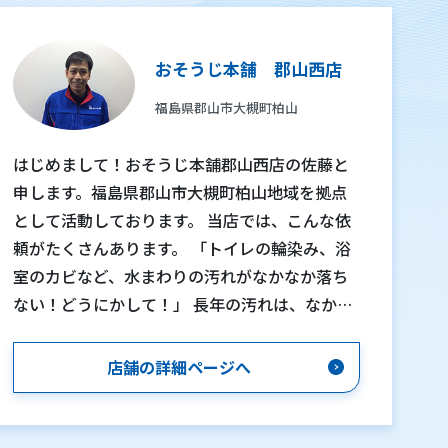
おそうじ本舗 郡山西店
福島県郡山市大槻町柏山
はじめまして！おそうじ本舗郡山西店の佐藤と
申します。福島県郡山市大槻町柏山地域を拠点
として活動しております。 当店では、こんな依
頼がたくさんあります。 「トイレの輪染み、浴
室のカビなど、水まわりの汚れがなかなか落ち
ない！どうにかして！」 長年の汚れは、なかな
か落ちないものです。特に、水周りは毎日使う
場所なだけに、日々の汚れが蓄積してしまいお
店舗の詳細ページへ
そうじが大変です。 そんな時は、我々にお任せ
ください！油汚れやカビなどを、一つ一つ丁寧
に落とします。見違えるようにピカピカに変身