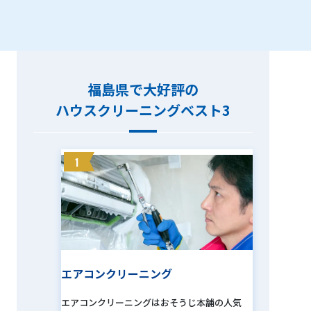
しますよ！ マンションや一軒家の個人のお客様
から、美容室、飲食店といった店舗まで幅広く
おそうじさせていただいています。 お客様に
「感動」「満足」をお届けできるように、心を
福島県で大好評の
こめて作業をしております。おそうじでわから
ハウスクリーニングベスト3
ない事、気になる事、何でもご相談ください！
お見積り無料。お気軽にお問い合わせくださ
い！
1
エアコンクリーニング
エアコンクリーニングはおそうじ本舗の人気