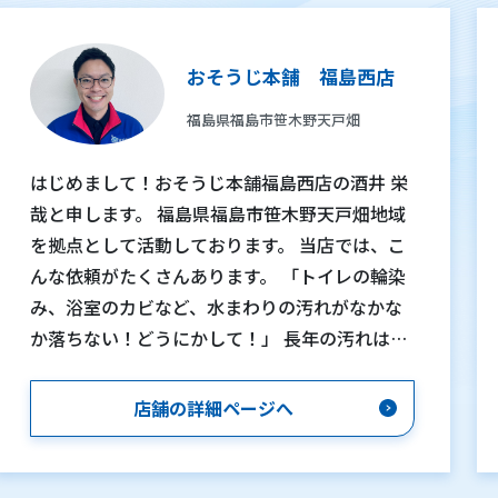
おそうじ本舗 福島西店
福島県福島市笹木野天戸畑
はじめまして！おそうじ本舗福島西店の酒井 栄
哉と申します。 福島県福島市笹木野天戸畑地域
を拠点として活動しております。 当店では、こ
んな依頼がたくさんあります。 「トイレの輪染
み、浴室のカビなど、水まわりの汚れがなかな
か落ちない！どうにかして！」 長年の汚れは、
なかなか落ちないものです。特に、水周りは毎
日使う場所なだけに、日々の汚れが蓄積してし
店舗の詳細ページへ
まいおそうじが大変です。 そんな時は、我々に
お任せください！油汚れやカビなどを、一つ一
つ丁寧に落とします。見違えるようにピカピカ