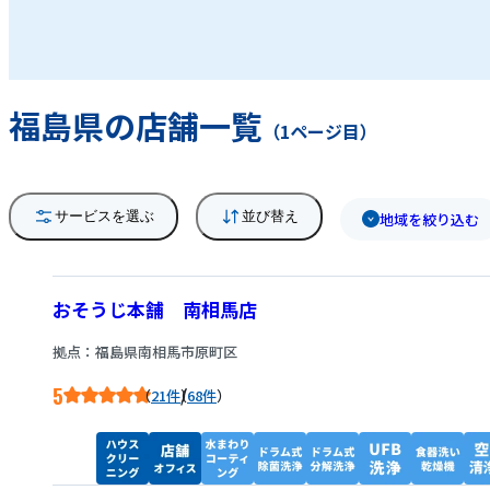
の解決を手助けするのが、私達おそうじ本舗で
す。お客様のご自宅へ伺って清掃するのはもち
ろん、電話による相談だけでも大歓迎です。 店
福島県の店舗一覧
舗・オフィス・商業施設の清掃も承っておりま
（1ページ目）
す。どんな些細な事でも構いませんので、まず
はお気軽にお電話下さい。
サービスを選ぶ
並び替え
地域を絞り込む
おそうじ本舗 南相馬店
拠点：福島県南相馬市原町区
5
/
21件
68件