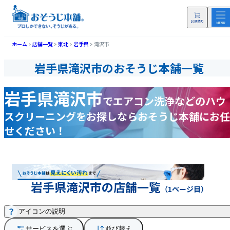
ホーム
店舗一覧
東北
岩手県
滝沢市
岩手県滝沢市のおそうじ本舗一覧
岩手県滝沢市
で
エアコン洗浄などの
ハウ
スクリーニングをお探しなら
おそうじ本舗にお任
せください！
岩手県滝沢市の店舗一覧
（1ページ目）
アイコンの説明
サービスを選ぶ
並び替え