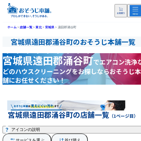
ホーム
店舗一覧
東北
宮城県
遠田郡涌谷町
宮城県遠田郡涌谷町のおそうじ本舗一覧
宮城県遠田郡涌谷町
で
エアコン洗浄
どの
ハウスクリーニングをお探しなら
おそうじ本
舗にお任せください！
宮城県遠田郡涌谷町の店舗一覧
（1ページ目）
アイコンの説明
サービスを選ぶ
並び替え