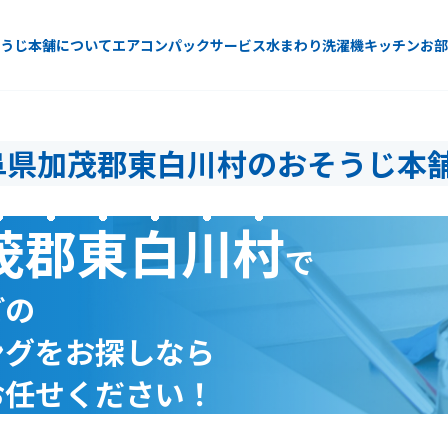
うじ本舗について
エアコン
パックサービス
水まわり
洗濯機
キッチン
お部
阜県加茂郡東白川村のおそうじ本
茂郡東白川村
で
どの
ングをお探しなら
お任せください！