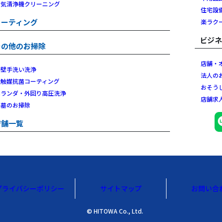
空気清浄機クリーニング
住宅設
コーティング
楽ラク
ビジ
その他のお掃除
店舗・
外壁手洗い洗浄
法人の
光触媒抗菌コーティング
おそう
ベランダ・外回り高圧洗浄
店舗求
お墓のお掃除
店舗一覧
プライバシーポリシー
サイトマップ
お問い合
© HITOWA Co., Ltd.