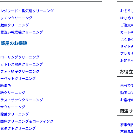
レンジフード・換気扇クリーニング
おそう
キッチンクリーニング
はじめ
冷蔵庫クリーニング
ご注文
食器洗い乾燥機クリーニング
カート
よくあ
お部屋のお掃除
サイト
アレル
フローリングクリーニング
お知ら
マットレス除菌クリーニング
お役
ソファ・椅子クリーニング
カーペットクリーニング
壁紙染色
自分で
壁紙クリーニング
動画コ
ガラス・サッシクリーニング
お客様
白木クリーニング
関連
畳除菌クリーニング
玄関床クリーニング＆コーティング
家事代
換気ダクトクリーニング
不用品