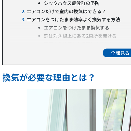
シックハウス症候群の予防
エアコンだけで室内の換気はできる？
エアコンをつけたまま効率よく換気する方法
エアコンをつけたまま換気する
窓は対角線上にある2箇所を開ける
空気の入り口となる窓は全開にしない
換気扇や扇風機を併用
換気機能付きのエアコンを活用する
換気扇を定期的に掃除する
換気が必要な理由とは？
換気に関するQ＆A
24時間換気システムは常時稼働させるべ
空気清浄機でも換気できる？
花粉シーズンの換気はどうする？
換気扇が汚いとエアコンも汚れやすいかも？
エアコンの内部が汚れる代表的な原因
エアコンをキレイに保つ方法