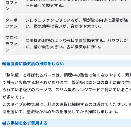
コファ
トを通して換気する。
ン
ターボ
シロッコファンに似ているが、羽が後ろ向きで風量が強
ファン
い。換気効率は高いが、音がやや大きい。
プロペ
扇風機の羽根のような形状で直接換気する。パワフルだ
ラファ
が、音が最も大きい。古い換気扇に多い。
ン
料理直後に換気扇の掃除をしない
「整流板」と呼ばれるパーツは、調理中の熱気で熱くなりやすく、素
で触ると火傷するおそれがあります。整流板はコンロの真上に取り付
られている板状のパーツで、スリム型のレンジフードに付いているこ
が多いです。
このタイプの換気扇は、料理の直後に掃除するのは避けてください。
間を置いて、整流板が冷めたのを確認してから掃除しましょう。
ゴム手袋を必ず着用する