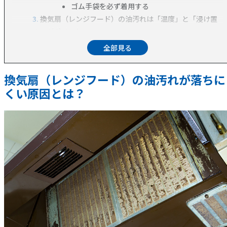
ゴム手袋を必ず着用する
換気扇（レンジフード）の油汚れは「温度」と「浸け置
き」がポイント！
ポイント1「温度」
ポイント2「浸け置き」
プロが教える！換気扇（レンジフード）の油汚れをス
換気扇（レンジフード）の油汚れが落ちに
ルッと落とす掃除手順
くい原因とは？
用意するもの
1.電源を切る
2.周りを養生する
3.換気扇フィルターなどの外せるパーツを外す
4.ゴミ袋にお湯と換気扇のパーツを入れる
5.重曹を入れて浸け置き
6.浸け置き中に外せない部分のこすり洗いをす
る
7.浸け置きした部品をこすり洗い
8.外した部品を元に戻す
換気扇（レンジフード）の油汚れを防ぐ方法