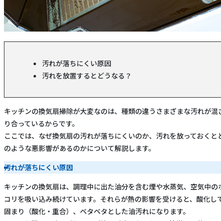
月1回の軽い拭き掃除を習慣にする
料理後5〜10分換気扇を回して湿気を逃す
フィルターは定期的に掃除・交換する
換気扇（レンジフード）の掃除は業者に任せてみよう！
おそうじ本舗の「レンジフード・換気扇クリーニング
汚れが落ちにくい原因
（※）」
汚れを放置するとどうなる？
まとめ｜換気扇（レンジフード）掃除は「温度」と「浸
け置き」で劇的にラクになる
キッチンの換気扇掃除が大変なのは、種類の違うさまざまな汚れが混
り合っているからです。
ここでは、なぜ換気扇の汚れが落ちにくいのか、汚れを放っておくと
のような悪影響があるのかについて解説します。
汚れが落ちにくい原因
キッチンの換気扇は、調理中に出た油分を含む煙や水蒸気、空気中の
コリを吸い込み続けています。それらが熱の影響を受けると、酸化し
固まり（酸化・重合）、ベタベタとした油汚れになります。