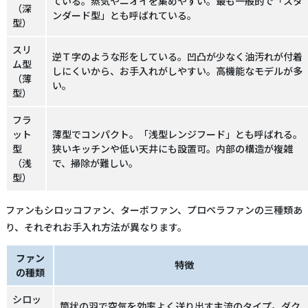
ている。蒸気やニオイを集めやすい。最も一般的で「スタ
（深
ンダード型」とも呼ばれている。
型）
スリ
逆Ｔ字のような形をしている。凹凸が少なく油汚れが付着
ム型
しにくいから、お手入れがしやすい。高機能なモデルが多
（薄
い。
型）
フラ
ット
薄型でコンパクト。「浅型レンジフード」とも呼ばれる。
型
狭いキッチンや低い天井にも設置可。内部の構造が複雑
（浅
で、掃除が難しい。
型）
ファンもシロッコファン、ターボファン、プロペラファンの三種類あ
り、それぞれお手入れ方法が異なります。
ファン
特徴
の種類
シロッ
筒状の羽で空気を効率よく送り出す主流のタイプ。ダク