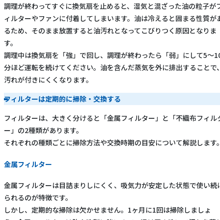
調理が終わってすぐに換気扇を止めると、湿気と混ざった油の粒子が
ィルターやファンに付着してしまいます。油は冷えると固まる性質が
るため、そのまま放置すると油汚れとなってこびりつく原因となりま
す。
調理中は換気扇を「強」で回し、調理が終わったら「弱」にして5～1
分ほど運転を続けてください。油を含んだ蒸気を外に排出することで
汚れが付きにくくなります。
フィルターは定期的に掃除・交換する
フィルターは、大きく分けると「金属フィルター」と「不織布フィル
ー」の2種類があります。
それぞれの種類ごとに掃除方法や交換時期の目安について解説します
金属フィルター
金属フィルターは目詰まりしにくく、吸気力が安定した状態で使い続
られるのが特徴です。
しかし、定期的な掃除は欠かせません。1ヶ月に1回は掃除しましょ