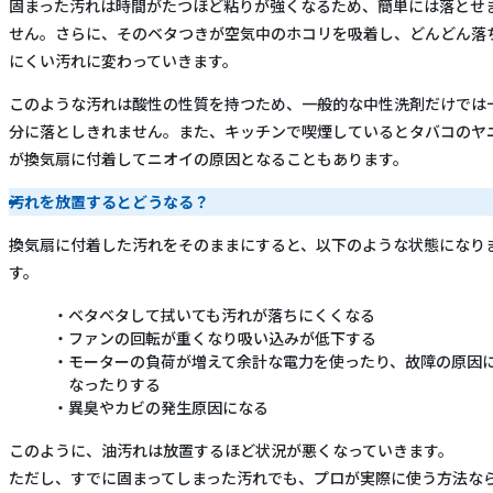
固まった汚れは時間がたつほど粘りが強くなるため、簡単には落とせ
せん。さらに、そのベタつきが空気中のホコリを吸着し、どんどん落
にくい汚れに変わっていきます。
このような汚れは酸性の性質を持つため、一般的な中性洗剤だけでは
分に落としきれません。また、キッチンで喫煙しているとタバコのヤ
が換気扇に付着してニオイの原因となることもあります。
汚れを放置するとどうなる？
換気扇に付着した汚れをそのままにすると、以下のような状態になり
す。
ベタベタして拭いても汚れが落ちにくくなる
ファンの回転が重くなり吸い込みが低下する
モーターの負荷が増えて余計な電力を使ったり、故障の原因
なったりする
異臭やカビの発生原因になる
このように、油汚れは放置するほど状況が悪くなっていきます。
ただし、すでに固まってしまった汚れでも、プロが実際に使う方法な