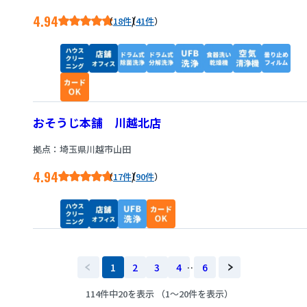
4.94
/
18件
41件
おそうじ本舗 川越北店
拠点：埼玉県川越市山田
4.94
/
17件
90件
1
2
3
4
…
6
114件中20を表示 （1～20件を表示）