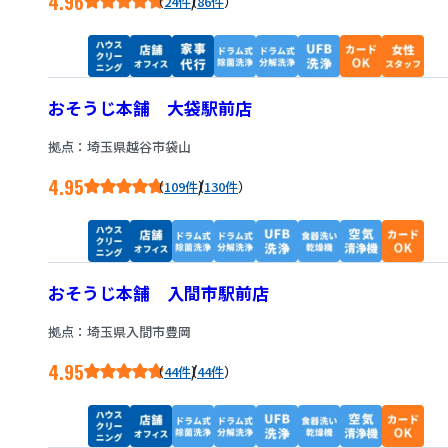
4.96
/
24件
86件
おそうじ本舗 大袋駅前店
拠点：埼玉県越谷市袋山
4.95
/
109件
130件
おそうじ本舗 入間市駅前店
拠点：埼玉県入間市豊岡
4.95
/
44件
44件