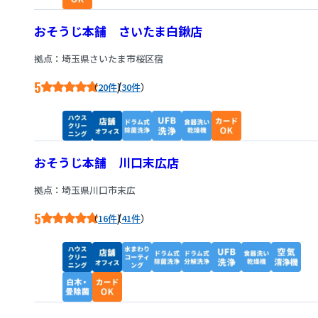
おそうじ本舗 さいたま白鍬店
拠点：埼玉県さいたま市桜区宿
5
/
20件
30件
おそうじ本舗 川口末広店
拠点：埼玉県川口市末広
5
/
16件
41件