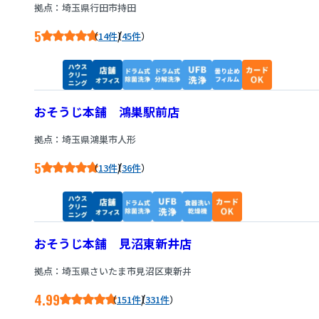
拠点：埼玉県行田市持田
5
/
14件
45件
おそうじ本舗 鴻巣駅前店
拠点：埼玉県鴻巣市人形
5
/
13件
36件
おそうじ本舗 見沼東新井店
拠点：埼玉県さいたま市見沼区東新井
4.99
/
151件
331件