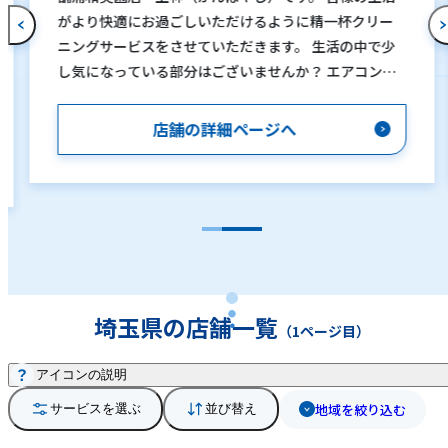
がより快適にお過ごしいただけるように精一杯クリー
ニングサービスをさせていただきます。 生活の中で少
し気になっている部分はございませんか？ エアコンの
おそうじってどうやるの？換気扇の掃除って？などお
困りごとやご自身では手が出せないような部分はぜひ
店舗の詳細ページへ
ともわたくしにお任せください。 マンションや一軒家
の個人のお客様から、美容室、飲食店といった店舗ま
で幅広くおそうじさせていただいています。 お客様の
ご要望に対し、心を込めて丁寧なサービスを提供する
ことで、お客様に感動と満足して頂けるよう、日々努力
しております。
埼玉県の店舗一覧
（1ページ目）
アイコンの説明
地域を絞り込む
サービスを選ぶ
並び替え