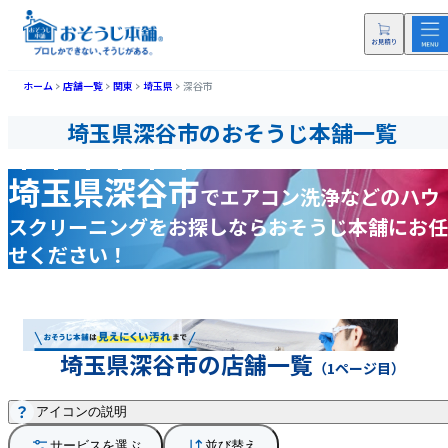
ホーム
店舗一覧
関東
埼玉県
深谷市
埼玉県深谷市のおそうじ本舗一覧
埼玉県深谷市
で
エアコン洗浄などの
ハウ
スクリーニングをお探しなら
おそうじ本舗にお任
せください！
埼玉県深谷市の店舗一覧
（1ページ目）
アイコンの説明
サービスを選ぶ
並び替え