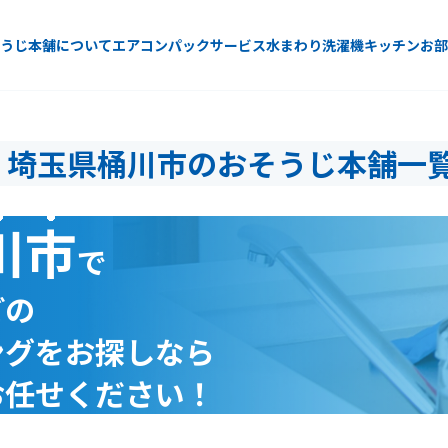
うじ本舗について
エアコン
パックサービス
水まわり
洗濯機
キッチン
お部
埼玉県桶川市のおそうじ本舗一
川市
で
どの
ングをお探しなら
お任せください！