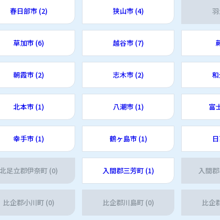
春日部市 (2)
狭山市 (4)
羽
草加市 (6)
越谷市 (7)
蕨
朝霞市 (2)
志木市 (2)
和
北本市 (1)
八潮市 (1)
富士
幸手市 (1)
鶴ヶ島市 (1)
日
北足立郡伊奈町 (0)
入間郡三芳町 (1)
入間郡毛
比企郡小川町 (0)
比企郡川島町 (0)
比企郡