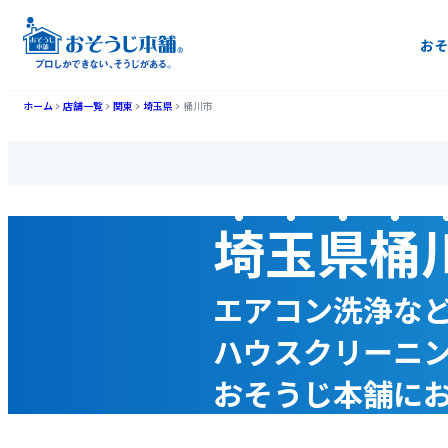
おそ
ホーム
店舗一覧
関東
埼玉県
桶川市
埼玉県桶
エアコン洗浄な
ハウスクリーニ
おそうじ本舗に