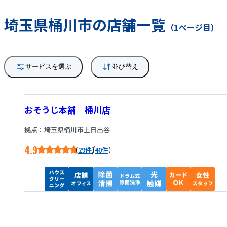
埼玉県桶川市の店舗一覧
（1ページ目）
サービスを選ぶ
並び替え
おそうじ本舗 桶川店
拠点：埼玉県桶川市上日出谷
4.9
/
29件
40件