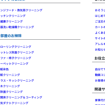
レンジフード・換気扇クリーニング
おそう
キッチンクリーニング
はじめ
冷蔵庫クリーニング
ご注文
食器洗い乾燥機クリーニング
カート
よくあ
お部屋のお掃除
サイト
アレル
フローリングクリーニング
お知ら
マットレス除菌クリーニング
お役
ソファ・椅子クリーニング
カーペットクリーニング
壁紙染色
自分で
壁紙クリーニング
動画コ
ガラス・サッシクリーニング
お客様
白木クリーニング
関連
畳除菌クリーニング
玄関床クリーニング＆コーティング
家事代
換気ダクトクリーニング