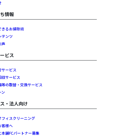
せ
立ち情報
できるお掃除術
ンテンツ
の声
サービス
行サービス
回収サービス
備等の取替・交換サービス
ーン
ネス・法人向け
オフィスクリーニング
お客様へ
じ本舗FCパートナー募集