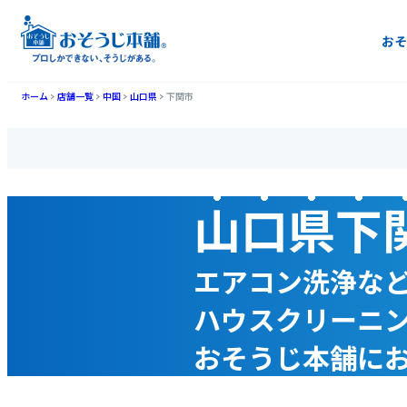
おそ
ホーム
店舗一覧
中国
山口県
下関市
山口県下
エアコン洗浄な
ハウスクリーニ
おそうじ本舗に