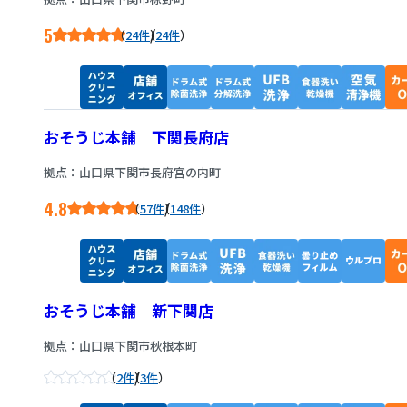
5
/
24件
24件
おそうじ本舗 下関長府店
拠点：山口県下関市長府宮の内町
4.8
/
57件
148件
おそうじ本舗 新下関店
拠点：山口県下関市秋根本町
/
2件
3件