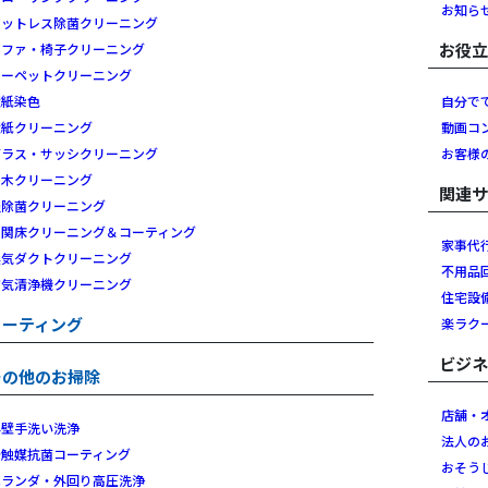
お知ら
マットレス除菌クリーニング
お役
ソファ・椅子クリーニング
カーペットクリーニング
壁紙染色
自分で
壁紙クリーニング
動画コ
ガラス・サッシクリーニング
お客様
白木クリーニング
関連
畳除菌クリーニング
玄関床クリーニング＆コーティング
家事代
換気ダクトクリーニング
不用品
空気清浄機クリーニング
住宅設
コーティング
楽ラク
ビジ
その他のお掃除
店舗・
外壁手洗い洗浄
法人の
光触媒抗菌コーティング
おそう
ベランダ・外回り高圧洗浄