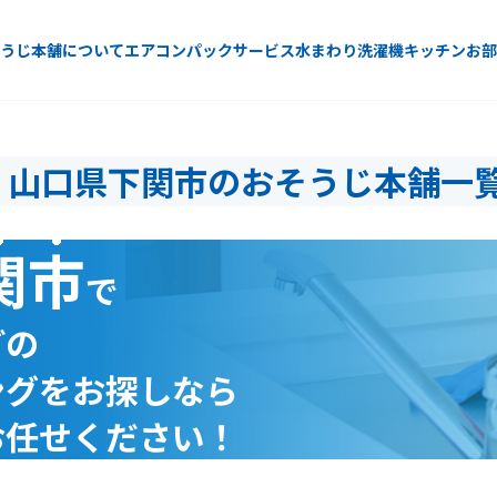
うじ本舗について
エアコン
パックサービス
水まわり
洗濯機
キッチン
お部
山口県下関市のおそうじ本舗一
関市
で
どの
ングをお探しなら
お任せください！