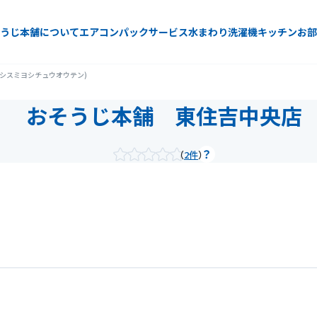
うじ本舗について
エアコン
パックサービス
水まわり
洗濯機
キッチン
お部
シスミヨシチュウオウテン)
おそうじ本舗 東住吉中央店
2件