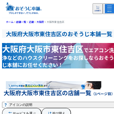
ホーム
店舗一覧
近畿
大阪府
大阪市東住吉区
大阪府大阪市東住吉区のおそうじ本舗一覧
大阪府大阪市東住吉区
で
エアコン洗
浄などの
ハウスクリーニングをお探しなら
おそう
じ本舗にお任せください！
大阪府大阪市東住吉区の店舗一覧
（1ページ目
アイコンの説明
サービスを選ぶ
並び替え