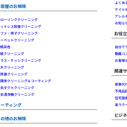
よくあ
お部屋のお掃除
サイト
アレル
フローリングクリーニング
お知ら
マットレス除菌クリーニング
お役
ソファ・椅子クリーニング
カーペットクリーニング
壁紙染色
自分で
壁紙クリーニング
動画コ
ガラス・サッシクリーニング
お客様
白木クリーニング
関連
畳除菌クリーニング
玄関床クリーニング＆コーティング
家事代
換気ダクトクリーニング
不用品
空気清浄機クリーニング
住宅設
コーティング
楽ラク
ビジ
その他のお掃除