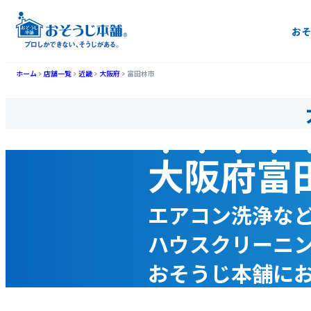
おそ
ホーム
店舗一覧
近畿
大阪府
富田林市
大阪府富
エアコン洗浄な
ハウスクリーニ
おそうじ本舗に