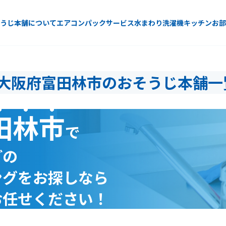
うじ本舗について
エアコン
パックサービス
水まわり
洗濯機
キッチン
お部
大阪府富田林市のおそうじ本舗一
田林市
で
どの
ングをお探しなら
お任せください！