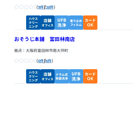
/
9件
38件
おそうじ本舗 富田林南店
拠点：大阪府富田林市南大伴町
/
0件
6件