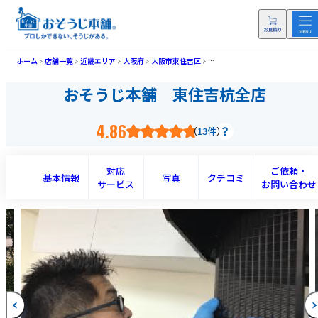
ホーム
店舗一覧
近畿エリア
大阪府
大阪市東住吉区
おそうじ本舗 東住吉杭全店(ヒガ
おそうじ本舗 東住吉杭全店
4.86
13件
対応
ご依頼・
基本情報
写真
クチコミ
サービス
お問い合わせ