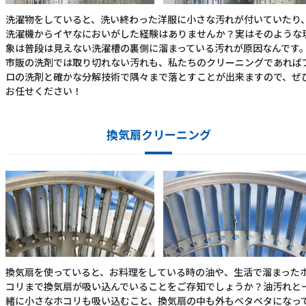
洗濯物をしていると、洗い終わった洋服に小さな汚れが付いていたり
洗濯機からイヤなにおいがした経験はありませんか？実はそのような
象は普段は見えない洗濯槽の裏側に溜まっている汚れが原因なんです
市販の洗剤では取り切れない汚れも、私たちのクリーニングであれば
ロの洗剤と確かな分解技術で隅々まで落とすことが出来ますので、ぜ
お任せください！
換気扇クリーニング
換気扇を使っていると、お料理をしている時の油や、生活で溜まった
コリまで換気扇が吸い込んでいることをご存知でしょうか？油汚れと
緒に小さなホコリも吸い込むこと、換気扇の中も外もベタベタになっ