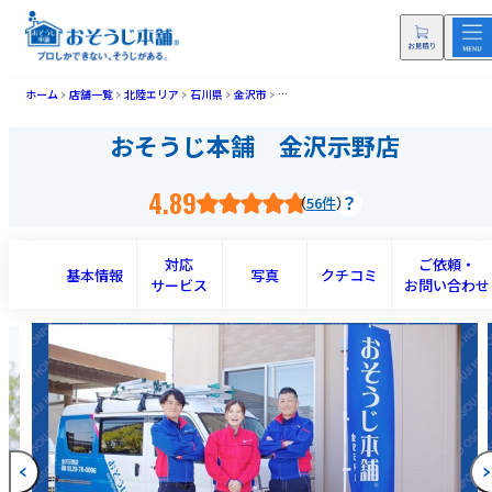
ホーム
店舗一覧
北陸エリア
石川県
金沢市
おそうじ本舗 金沢示野店(カナザワシメノ
おそうじ本舗 金沢示野店
4.89
56件
対応
ご依頼・
基本情報
写真
クチコミ
サービス
お問い合わせ