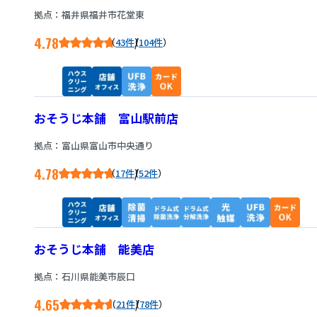
拠点：福井県福井市花堂東
4.78
/
43件
104件
おそうじ本舗 富山駅前店
拠点：富山県富山市中央通り
4.78
/
17件
52件
おそうじ本舗 能美店
拠点：石川県能美市辰口
4.65
/
21件
78件