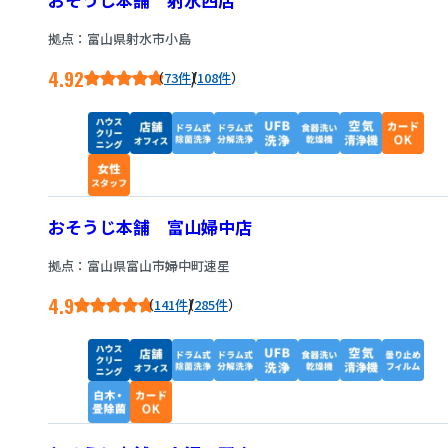
拠点：富山県射水市小島
4.92
/
73件
108件
おそうじ本舗 富山婦中店
拠点：富山県富山市婦中町速星
4.9
/
141件
285件