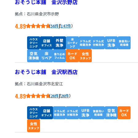
おそうじ本舗 金沢示野店
拠点：石川県金沢市示野
4.89
/
56件
147件
おそうじ本舗 金沢駅西店
拠点：石川県金沢市北安江
4.89
/
26件
26件