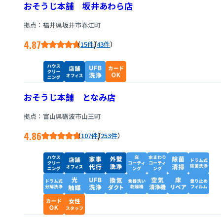
おそうじ本舗 坂井あわら店
拠点：福井県坂井市春江町
4.87
/
15件
43件
おそうじ本舗 となみ店
拠点：富山県砺波市山王町
4.86
/
107件
253件