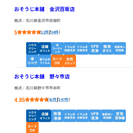
おそうじ本舗 金沢百坂店
拠点：石川県金沢市百坂町
5
/
12件
34件
おそうじ本舗 野々市店
拠点：石川県野々市市本町
4.95
/
41件
147件