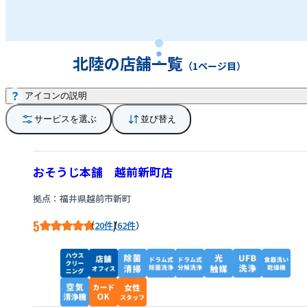
が、私達おそうじ本舗です。お客様のご自宅へ伺って清
掃をするのはもちろん、電話による相談だけでも大歓
迎です。 店舗・オフィス・商業施設の清掃も承ってお
ります。どんな些細な事でも構いませんので、まずはお
北陸の店舗一覧
（1ページ目）
気軽にお電話下さい。
アイコンの説明
サービスを選ぶ
並び替え
おそうじ本舗 越前新町店
拠点：福井県越前市新町
5
/
20件
62件