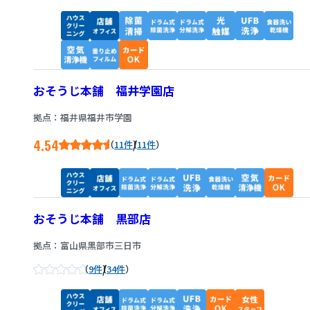
おそうじ本舗 福井学園店
拠点：福井県福井市学園
4.54
/
11件
11件
おそうじ本舗 黒部店
拠点：富山県黒部市三日市
/
9件
34件