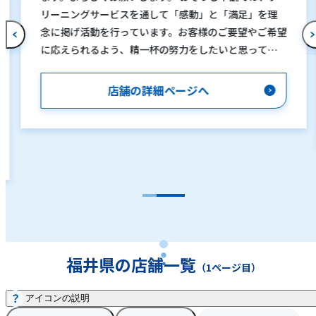
リーニングサービスを通して「感動」と「満足」を理
念に掲げ活動を行っています。お客様のご要望やご希望
に応えられるよう、精一杯の努力をしたいと思ってお
ります。 「自分で清掃してもなかなか落ちない」「汚
れは気になるが、清掃の仕方が分からない」「清掃し
店舗の詳細ページへ
ても臭いが気になる」「清掃する時間がなかなか取れ
ない」など、お客様1人1人がおそうじに対する悩みや
疑問を持っていると思います。その解決を手助けするの
が、私達おそうじ本舗です。お客様のご自宅へ伺って清
掃をするのはもちろん、電話による相談だけでも大歓
迎です。 店舗・オフィス・商業施設の清掃も承ってお
ります。どんな些細な事でも構いませんので、まずはお
気軽にお電話下さい。
福井県の店舗一覧
（1ページ目）
アイコンの説明