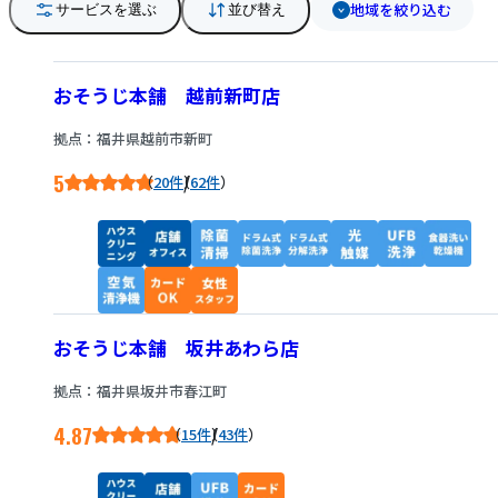
地域を絞り込む
サービスを選ぶ
並び替え
おそうじ本舗 越前新町店
拠点：福井県越前市新町
5
/
20件
62件
おそうじ本舗 坂井あわら店
拠点：福井県坂井市春江町
4.87
/
15件
43件