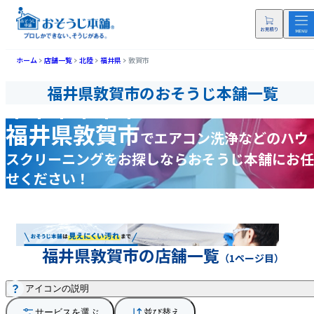
ホーム
店舗一覧
北陸
福井県
敦賀市
福井県敦賀市のおそうじ本舗一覧
福井県敦賀市
で
エアコン洗浄などの
ハウ
スクリーニングをお探しなら
おそうじ本舗にお任
せください！
福井県敦賀市の店舗一覧
（1ページ目）
アイコンの説明
サービスを選ぶ
並び替え