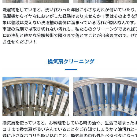
洗濯物をしていると、洗い終わった洋服に小さな汚れが付いていたり
洗濯機からイヤなにおいがした経験はありませんか？実はそのような
象は普段は見えない洗濯槽の裏側に溜まっている汚れが原因なんです
市販の洗剤では取り切れない汚れも、私たちのクリーニングであれば
ロの洗剤と確かな分解技術で隅々まで落とすことが出来ますので、ぜ
お任せください！
換気扇クリーニング
換気扇を使っていると、お料理をしている時の油や、生活で溜まった
コリまで換気扇が吸い込んでいることをご存知でしょうか？油汚れと
緒に小さなホコリも吸い込むこと、換気扇の中も外もベタベタになっ