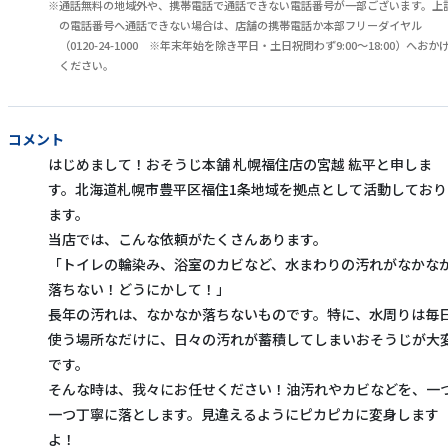
通話無料の地域外や、携帯電話で通話できない電話番号が一部ございます。上
の電話番号へ通話できない場合は、店舗の携帯電話か本部フリーダイヤル
（0120-24-1000 ※年末年始を除き平日・土日祝問わず9:00～18:00）へおか
ください。
コメント
はじめまして！おそうじ本舗 札幌福住店の宮越 紘平と申しま
す。北海道札幌市豊平区福住1条地域を拠点として活動しており
ます。
当店では、こんな依頼がたくさんあります。
「トイレの輪染み、浴室のカビなど、水まわりの汚れがなかな
落ちない！どうにかして！」
長年の汚れは、なかなか落ちないものです。特に、水周りは毎
使う場所なだけに、日々の汚れが蓄積してしまいおそうじが大
です。
そんな時は、我々にお任せください！油汚れやカビなどを、一
一つ丁寧に落とします。見違えるようにピカピカに変身します
よ！