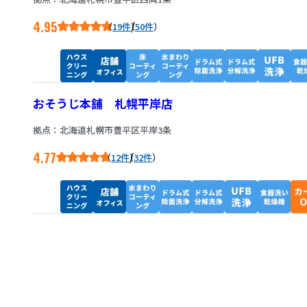
4.95
/
19件
50件
おそうじ本舗 札幌平岸店
拠点：北海道札幌市豊平区平岸3条
4.77
/
12件
32件