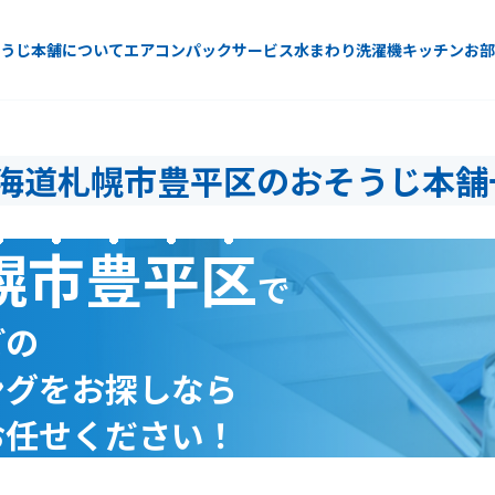
うじ本舗について
エアコン
パックサービス
水まわり
洗濯機
キッチン
お部
海道札幌市豊平区のおそうじ本舗
幌市豊平区
で
どの
ングをお探しなら
お任せください！