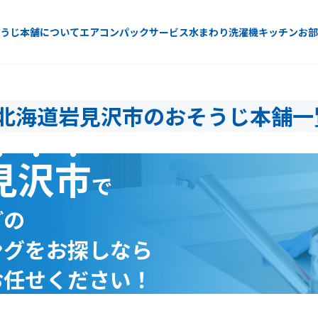
うじ本舗について
エアコン
パックサービス
水まわり
洗濯機
キッチン
お部
北海道岩見沢市のおそうじ本舗一
見沢市
で
どの
ングをお探しなら
お任せください！