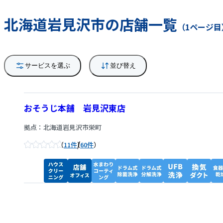
北海道岩見沢市の店舗一覧
（1ページ目
サービスを選ぶ
並び替え
おそうじ本舗 岩見沢東店
拠点：北海道岩見沢市栄町
/
11件
60件