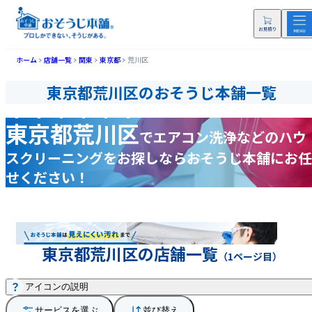
ホーム
店舗一覧
関東
東京都
荒川区
東京都荒川区のおそうじ本舗一覧
東京都荒川区
で
エアコン洗浄などの
ハウ
スクリーニングをお探しなら
おそうじ本舗にお任
せください！
東京都荒川区の店舗一覧
（1ページ目）
アイコンの説明
サービスを選ぶ
並び替え