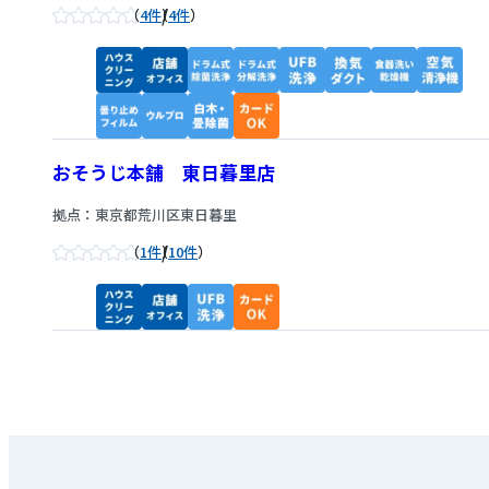
/
4件
4件
おそうじ本舗 東日暮里店
拠点：東京都荒川区東日暮里
/
1件
10件