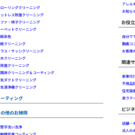
アレル
フローリングクリーニング
お知ら
マットレス除菌クリーニング
お役
ソファ・椅子クリーニング
カーペットクリーニング
壁紙染色
自分で
壁紙クリーニング
動画コ
ガラス・サッシクリーニング
お客様
白木クリーニング
関連
畳除菌クリーニング
玄関床クリーニング＆コーティング
家事代
換気ダクトクリーニング
不用品
空気清浄機クリーニング
住宅設
コーティング
楽ラク
ビジ
その他のお掃除
店舗・
外壁手洗い洗浄
法人の
光触媒抗菌コーティング