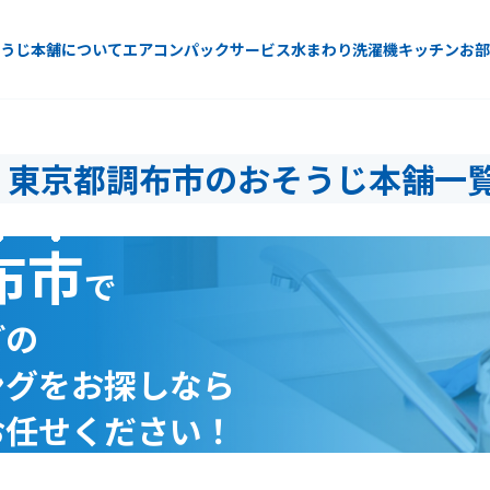
うじ本舗について
エアコン
パックサービス
水まわり
洗濯機
キッチン
お部
東京都調布市のおそうじ本舗一
布市
で
どの
ングをお探しなら
お任せください！