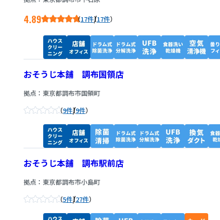
4.89
/
17件
17件
おそうじ本舗 調布国領店
拠点：東京都調布市国領町
/
9件
9件
おそうじ本舗 調布駅前店
拠点：東京都調布市小島町
/
5件
27件