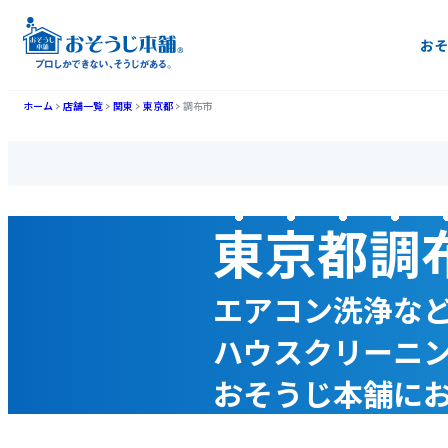
おそ
ホーム
店舗一覧
関東
東京都
調布市
東京都調
エアコン洗浄な
ハウスクリーニ
おそうじ本舗に