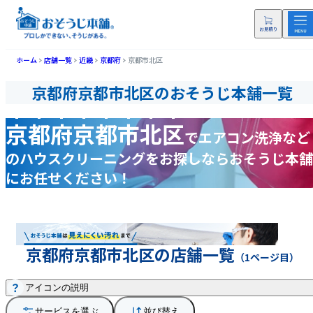
ホーム
店舗一覧
近畿
京都府
京都市北区
京都府京都市北区のおそうじ本舗一覧
京都府京都市北区
で
エアコン洗浄など
の
ハウスクリーニングをお探しなら
おそうじ本舗
にお任せください！
京都府京都市北区の店舗一覧
（1ページ目）
アイコンの説明
サービスを選ぶ
並び替え