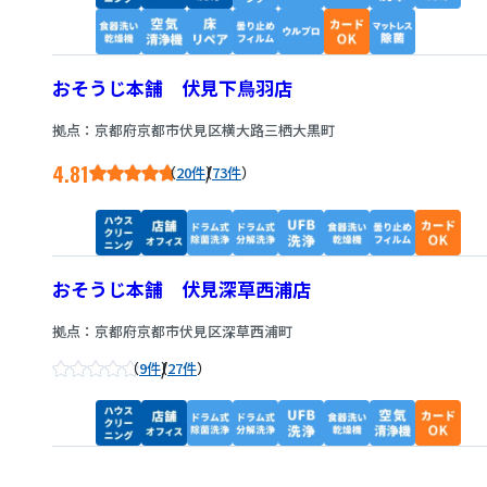
おそうじ本舗 伏見下鳥羽店
拠点：京都府京都市伏見区横大路三栖大黒町
4.81
/
20件
73件
おそうじ本舗 伏見深草西浦店
拠点：京都府京都市伏見区深草西浦町
/
9件
27件