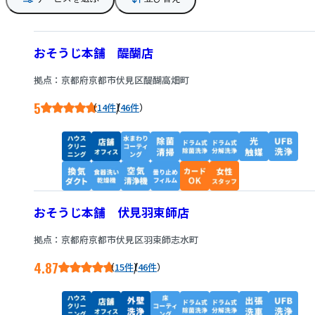
おそうじ本舗 醍醐店
拠点：京都府京都市伏見区醍醐高畑町
5
/
14件
46件
おそうじ本舗 伏見羽束師店
拠点：京都府京都市伏見区羽束師志水町
4.87
/
15件
46件