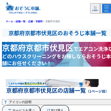
ホーム
店舗一覧
近畿
京都府
京都市伏見区
京都府京都市伏見区のおそうじ本舗一覧
京都府京都市伏見区
で
エアコン洗浄
どの
ハウスクリーニングをお探しなら
おそうじ本
舗にお任せください！
京都府京都市伏見区の店舗一覧
（1ページ目）
アイコンの説明
サービスを選ぶ
並び替え