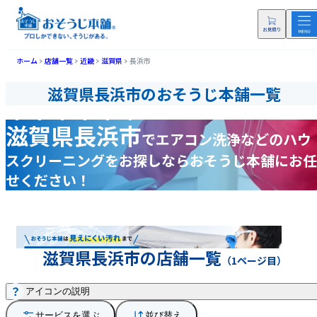
ホーム
店舗一覧
近畿
滋賀県
長浜市
滋賀県長浜市のおそうじ本舗一覧
滋賀県長浜市
で
エアコン洗浄などの
ハウ
スクリーニングをお探しなら
おそうじ本舗にお任
せください！
滋賀県長浜市の店舗一覧
（1ページ目）
アイコンの説明
サービスを選ぶ
並び替え