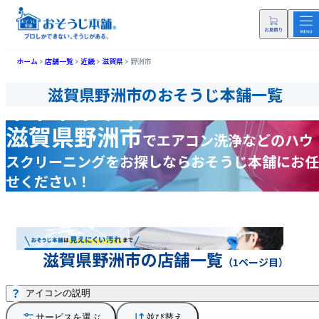
ホーム
店舗一覧
近畿
滋賀県
野洲市
滋賀県野洲市のおそうじ本舗一覧
滋賀県野洲市
で
エアコン洗浄などの
ハウ
スクリーニングをお探しなら
おそうじ本舗にお任
せください！
滋賀県野洲市の店舗一覧
（1ページ目）
アイコンの説明
サービスを選ぶ
並び替え