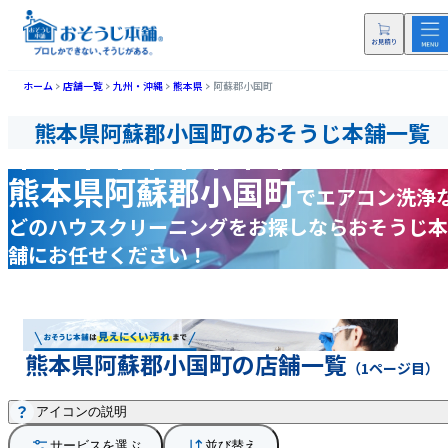
ホーム
店舗一覧
九州・沖縄
熊本県
阿蘇郡小国町
熊本県阿蘇郡小国町のおそうじ本舗一覧
熊本県阿蘇郡小国町
で
エアコン洗浄
どの
ハウスクリーニングをお探しなら
おそうじ本
舗にお任せください！
熊本県阿蘇郡小国町の店舗一覧
（1ページ目）
アイコンの説明
サービスを選ぶ
並び替え