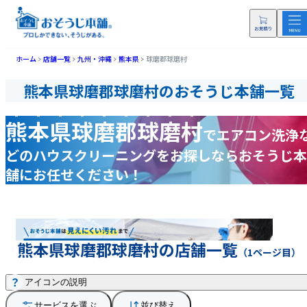
ホーム
店舗一覧
九州・沖縄
熊本県
球磨郡球磨村
熊本県球磨郡球磨村のおそうじ本舗一覧
熊本県球磨郡球磨村
で
エアコン洗浄
どの
ハウスクリーニングをお探しなら
おそうじ本
舗にお任せください！
熊本県球磨郡球磨村の店舗一覧
（1ページ目）
アイコンの説明
サービスを選ぶ
並び替え